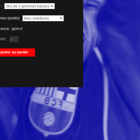
 :
es (poids):
rence :
gom.rl
ité :
jouter au panier