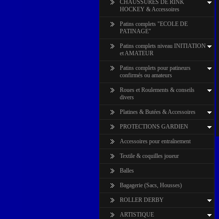
CHAUSSURES DE RINK
HOCKEY & Accessoires
Patins complets "ECOLE DE
PATINAGE"
Patins complets niveau INITIATION
et AMATEUR
Patins complets pour patineurs
confirmés ou amateurs
Roues et Roulements & conseils
divers
Platines & Butées & Accessoires
PROTECTIONS GARDIEN
Accessoires pour entraînement
Textile & coquilles joueur
Balles
Bagagerie (Sacs, Housses)
ROLLER DERBY
ARTISTIQUE