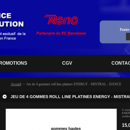
Panier 
ROMOTIONS
CGV
CONTA
Accueil
>
Jeu de 4 gommes roll line platines ENERGY - MISTRAL - DANCE
JEU DE 4 GOMMES ROLL LINE PLATINES ENERGY - MISTRA
3 modè
ENERG
unités
15,