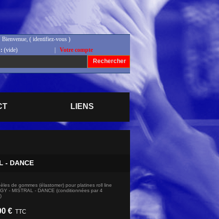
Bienvenue, (
identifiez-vous
)
:
(vide)
|
Votre compte
Rechercher
CT
LIENS
L - DANCE
les de gommes (élastomer) pour platines roll line
Y - MISTRAL - DANCE (conditionnées par 4
)
00 €
TTC