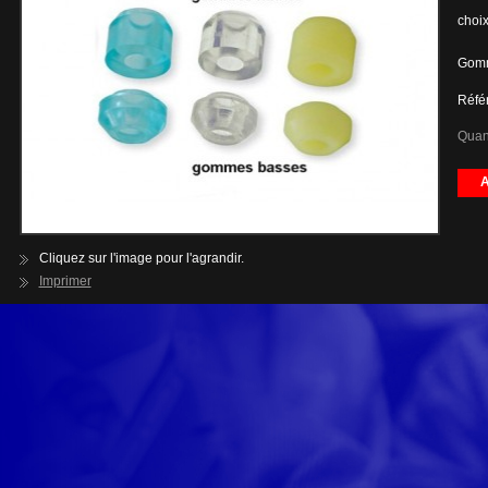
choix
Gomm
Réfé
Quant
A
Cliquez sur l'image pour l'agrandir.
Imprimer