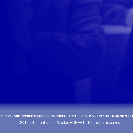
bution - Site Technologique de Marticot - 33610 CESTAS - Tél : 06 16 66 90 91 - 
©2012 - Site réalisé par Nicolas ROBERT - Tous droits réservés