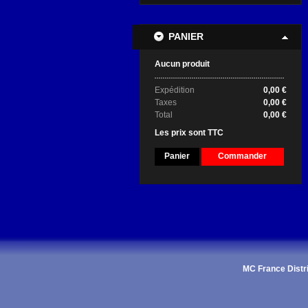
PANIER
Aucun produit
Expédition
0,00 €
Taxes
0,00 €
Total
0,00 €
Les prix sont TTC
Panier
Commander
MC France Distri