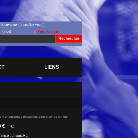
Bienvenue, (
identifiez-vous
)
:
(vide)
|
Votre compte
Rechercher
CT
LIENS
 4 chaussettes plastiques pour platines roll line
0 €
TTC
rence :
chaus.RL