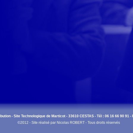
bution - Site Technologique de Marticot - 33610 CESTAS - Tél : 06 16 66 90 91 - 
©2012 - Site réalisé par Nicolas ROBERT - Tous droits réservés