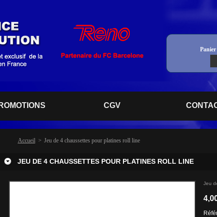
Panier 
ROMOTIONS
CGV
CONTA
Accueil
>
Jeu de 4 chaussettes pour platines roll line
JEU DE 4 CHAUSSETTES POUR PLATINES ROLL LINE
Jeu de
4,0
Réfé