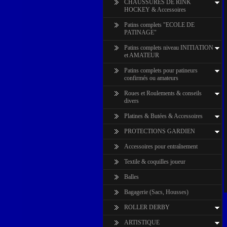
CHAUSSURES DE RINK
HOCKEY & Accessoires
Patins complets "ECOLE DE
PATINAGE"
Patins complets niveau INITIATION
et AMATEUR
Patins complets pour patineurs
confirmés ou amateurs
Roues et Roulements & conseils
divers
Platines & Butées & Accessoires
PROTECTIONS GARDIEN
Accessoires pour entraînement
Textile & coquilles joueur
Balles
Bagagerie (Sacs, Housses)
ROLLER DERBY
ARTISTIQUE