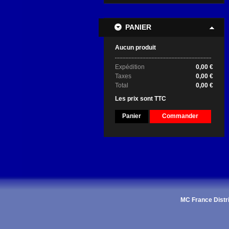
PANIER
Aucun produit
Expédition
0,00 €
Taxes
0,00 €
Total
0,00 €
Les prix sont TTC
Panier
Commander
MC France Distri