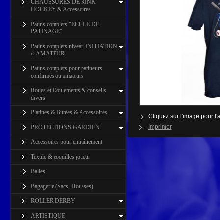
CHAUSSURES DE RINK
HOCKEY & Accessoires
Patins complets "ECOLE DE
PATINAGE"
Patins complets niveau INITIATION
et AMATEUR
Patins complets pour patineurs
confirmés ou amateurs
Roues et Roulements & conseils
divers
Platines & Butées & Accessoires
Cliquez sur l'image pour l'a
Imprimer
PROTECTIONS GARDIEN
Accessoires pour entraînement
Textile & coquilles joueur
Balles
Bagagerie (Sacs, Housses)
ROLLER DERBY
ARTISTIQUE