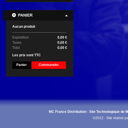
PANIER
Aucun produit
Expédition
0,00 €
Taxes
0,00 €
Total
0,00 €
Les prix sont TTC
Panier
Commander
MC France Distribution - Site Technologique de Ma
©2012 - Site réalisé p