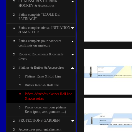
CHAUSSURES DE RINK
HOCKEY & Accessoires
Patins complets "ECOLE DE
PATINAGE"
Patins complets niveau INITIATION
et AMATEUR
Patins complets pour patineurs
confirmés ou amateurs
Roues et Roulements & conseils
divers
Platines & Butées & Accessoires
Platines Reno & Roll Line
Butées Reno & Roll line
Pièces détachées platines Roll line
& accessoires
Pièces détachées pour platines
Reno (pont, axe, gommes ....)
PROTECTIONS GARDIEN
Accessoires pour entraînement