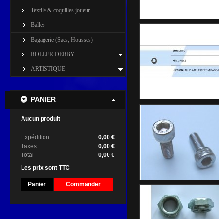
Textile & coquilles joueur
Balles
Bagagerie (Sacs, Housses)
ROLLER DERBY
ARTISTIQUE
PANIER
Aucun produit
Expédition
0,00 €
Taxes
0,00 €
Total
0,00 €
Les prix sont TTC
Panier
Commander