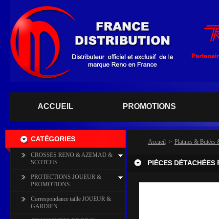
ACCUEIL
PROMOTIONS
CATÉGORIES
Accueil
>
Platines & Butées 
CROSSES RENO & AZEMAD &
SCOTCHS
PIÈCES DÉTACHÉES 
PROTECTIONS JOUEUR &
PROMOTIONS
Correspondance taille JOUEUR &
GARDIEN