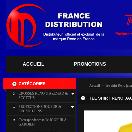
ACCUEIL
PROMOTIONS
CATÉGORIES
Accueil
>
Tee shirt Reno jaun
CROSSES RENO & AZEMAD &
SCOTCHS
TEE SHIRT RENO JA
PROTECTIONS JOUEUR &
PROMOTIONS
Correspondance taille JOUEUR &
GARDIEN