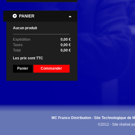
PANIER
Aucun produit
Expédition
0,00 €
Taxes
0,00 €
Total
0,00 €
Les prix sont TTC
Panier
Commander
MC France Distribution - Site Technologique de Ma
©2012 - Site réalisé p