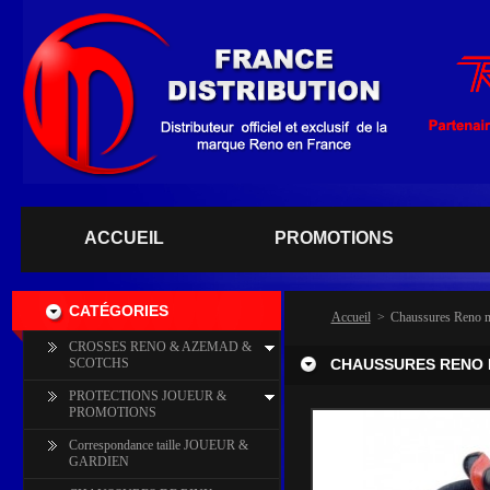
ACCUEIL
PROMOTIONS
CATÉGORIES
Accueil
>
Chaussures Reno m
CROSSES RENO & AZEMAD &
SCOTCHS
CHAUSSURES RENO M
PROTECTIONS JOUEUR &
PROMOTIONS
Correspondance taille JOUEUR &
GARDIEN