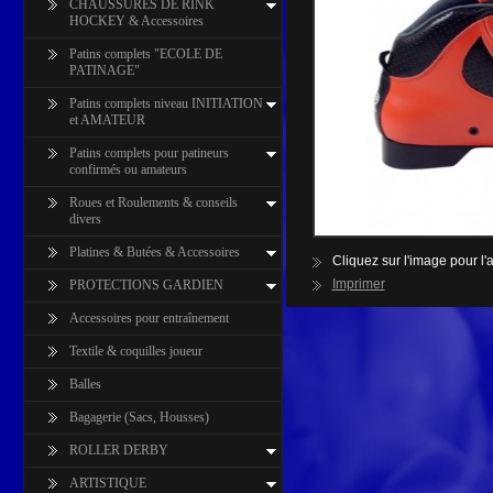
CHAUSSURES DE RINK
HOCKEY & Accessoires
Patins complets "ECOLE DE
PATINAGE"
Patins complets niveau INITIATION
et AMATEUR
Patins complets pour patineurs
confirmés ou amateurs
Roues et Roulements & conseils
divers
Platines & Butées & Accessoires
Cliquez sur l'image pour l'a
Imprimer
PROTECTIONS GARDIEN
Accessoires pour entraînement
Textile & coquilles joueur
Balles
Bagagerie (Sacs, Housses)
ROLLER DERBY
ARTISTIQUE