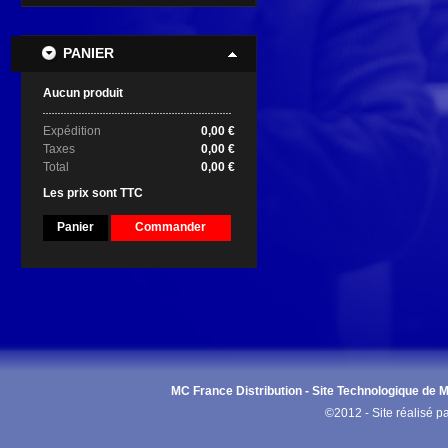
PANIER
Aucun produit
Expédition
0,00 €
Taxes
0,00 €
Total
0,00 €
Les prix sont TTC
Panier
Commander
MC France Distribution - Site Technologique de Ma
©2012 - Site réalisé p